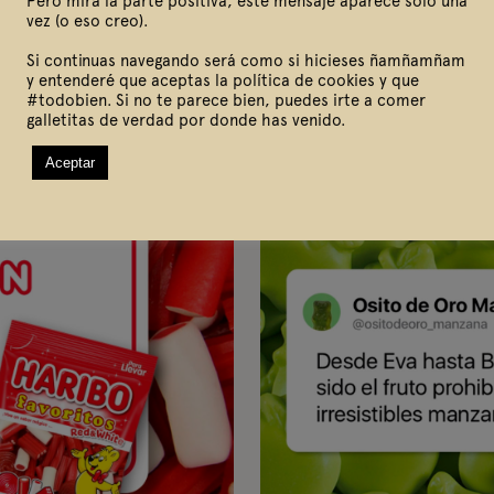
Pero mira la parte positiva, este mensaje aparece solo una
vez (o eso creo).
Si continuas navegando será como si hicieses ñamñamñam
y entenderé que aceptas la política de cookies y que
#todobien. Si no te parece bien, puedes irte a comer
galletitas de verdad por donde has venido.
Aceptar