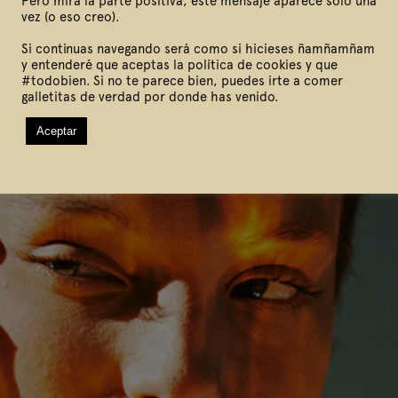
Pero mira la parte positiva, este mensaje aparece solo una
vez (o eso creo).
Si continuas navegando será como si hicieses ñamñamñam
y entenderé que aceptas la política de cookies y que
#todobien. Si no te parece bien, puedes irte a comer
galletitas de verdad por donde has venido.
Aceptar