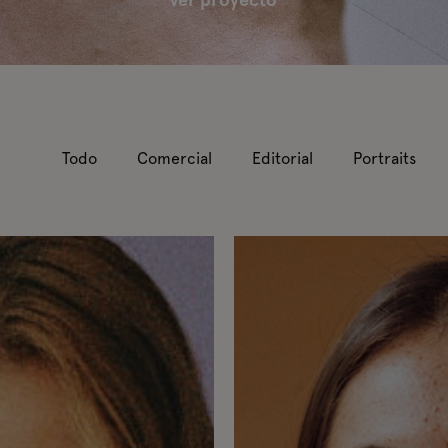
ver proyecto
Todo
Comercial
Editorial
Portraits
Jaz has freckles