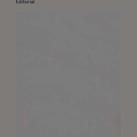
Editorial
La Pell – TalkUnderLight &
FillaDeZoe